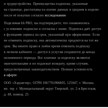
тратите много времени на поиск и вручную поднимаете
и трудоустройства. Преимущества подписки, указанные
резюме
на странице, рассчитаны на основе данных в среднем в неделю
после её покупки согласно
хотите сравнить себя с конкурентами и оценить шансы
исследованию
Подключая hh PRO, вы подтверждаете, что ознакомились
с условиями подписки и согласны с ними. Подписка даёт доступ
к функциям сервиса на срок, указанный при оформлении. Если
не отменить подписку, она автоматически продлится на тот же
срок. Вы имеете право в любое время отменить подписку
в личном кабинете — доступ к услугам сохранится до конца
оплаченного периода. Все платежи за подписку являются
окончательными и не подлежат возврату, кроме случаев,
предусмотренных законодательством. Полные условия есть
в оферте
ООО «Хэдхантер», ОГРН 1067761906805, 125047, г. Москва,
вн. тер. г. Муниципальный округ Тверской, ул. 2-я Брестская,
д. 48, помещ. 25