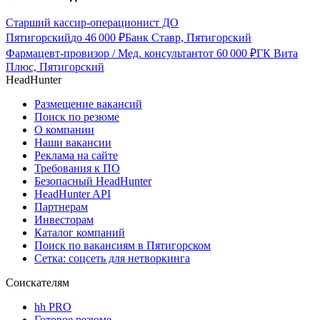
Старший кассир-операционист ДО
Пятигорский
до
46 000
₽
Банк Ставр, Пятигорский
Фармацевт-провизор / Мед. консультант
от
60 000
₽
ГК Вита
Плюс, Пятигорский
HeadHunter
Размещение вакансий
Поиск по резюме
О компании
Наши вакансии
Реклама на сайте
Требования к ПО
Безопасный HeadHunter
HeadHunter API
Партнерам
Инвесторам
Каталог компаний
Поиск по вакансиям в Пятигорском
Сетка: соцсеть для нетворкинга
Соискателям
hh PRO
Готовое резюме