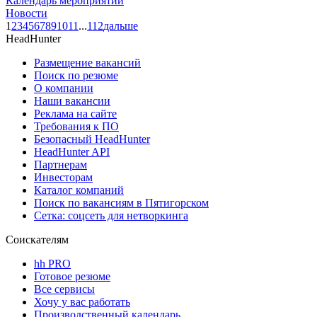
Календарь мероприятий
Новости
1
2
3
4
5
6
7
8
9
10
11
...
112
дальше
HeadHunter
Размещение вакансий
Поиск по резюме
О компании
Наши вакансии
Реклама на сайте
Требования к ПО
Безопасный HeadHunter
HeadHunter API
Партнерам
Инвесторам
Каталог компаний
Поиск по вакансиям в Пятигорском
Сетка: соцсеть для нетворкинга
Соискателям
hh PRO
Готовое резюме
Все сервисы
Хочу у вас работать
Производственный календарь