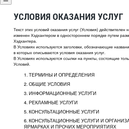
УСЛОВИЯ ОКАЗАНИЯ УСЛУГ
Текст этих условий оказания услуг (Условия) действителен
изменен Хэдхантером в одностороннем порядке путем раз
Хэдхантера.
В Условиях используются заголовки, обозначающие название
в которых описываются условия оказания услуг.
В Условиях используются ссылки на пункты, состоящие тольк
Условий.
1. ТЕРМИНЫ И ОПРЕДЕЛЕНИЯ
2. ОБЩИЕ УСЛОВИЯ
3. ИНФОРМАЦИОННЫЕ УСЛУГИ
1.1. Хэдхантер, или
Хэдхантер, ООО «Хэдх
4. РЕКЛАМНЫЕ УСЛУГИ
HeadHunter, или
г. Москва, внутригор
2.1. Типы и статусы регистрации
5. КОНСУЛЬТАЦИОННЫЕ УСЛУГИ
Исполнитель
Тверской,
2-я
Брестска
Типы регистрации
3.1. Предоставление доступа к базе данн
2.2. Активация услуг
6. КОНСУЛЬТАЦИОННЫЕ УСЛУГИ И ОРГАНИЗ
о трудоустройстве с возможностью просмо
Описание и активация
ЯРМАРКАХ И ПРОЧИХ МЕРОПРИЯТИЯХ
Хэдхантер — администра
2.1.1. Заказчику может быть присвоен один
4.0. Общие условия оказания рекламных ус