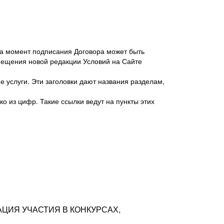
 на момент подписания Договора может быть
мещения новой редакции Условий на Сайте
 услуги. Эти заголовки дают названия разделам,
о из цифр. Такие ссылки ведут на пункты этих
антер», ИНН 7718620740, адрес: 125047,
одская территория Муниципальный округ
я улица, дом 48, помещ. 25
ых резюме с предложениями Соискателей
АЦИЯ УЧАСТИЯ В КОНКУРСАХ,
тра контактной информации Соискателя
тор сайтов: hh.ru, talantix.ru и других
 из Типов регистраций.
луг