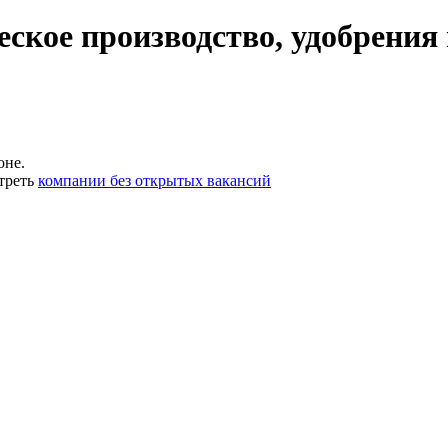
ское производство, удобрения
оне.
треть
компании без открытых вакансий