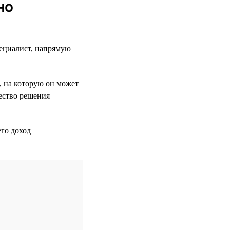
но
пециалист, напрямую
, на которую он может
чество решения
го доход