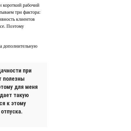
и короткий рабочий
тываем три фактора:
тивность клиентов
се. Поэтому
за дополнительную
дачности при
т полезны
этому для меня
 дает такую
ся к этому
 отпуска.