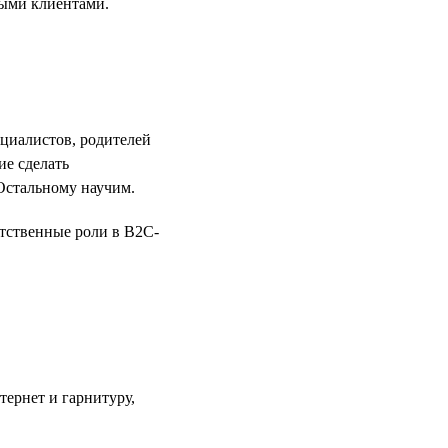
ными клиентами.
ециалистов, родителей
ие сделать
Остальному научим.
етственные роли в B2C-
тернет и гарнитуру,