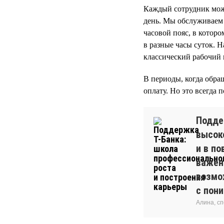
Каждый сотрудник може
день. Мы обслуживаем 
часовой пояс, в котор
в разные часы суток. 
классический рабочий гр
В периоды, когда обра
оплату. Но это всегда 
Подде
высоко
и в п
важен
возмож
с пон
Алина, с