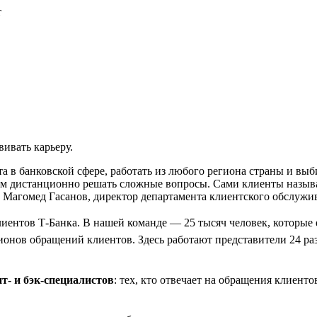
т
вивать карьеру.
 в банковской сфере, работать из любого региона страны и выби
м дистанционно решать сложные вопросы. Сами клиенты называ
т Магомед Гасанов, директор департамента клиентского обслужи
клиентов Т-Банка. В нашей команде — 25 тысяч человек, которые
онов обращений клиентов. Здесь работают представители 24 ра
т- и бэк-специалистов
: тех, кто отвечает на обращения клиенто