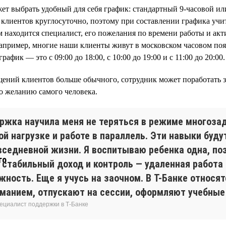
т выбрать удобный для себя график: стандартный 9-часовой ил
клиентов круглосуточно, поэтому при составлении графика учи
ом находится специалист, его пожелания по времени работы и ак
Например, многие наши клиенты живут в московском часовом поя
афик — это с 09:00 до 18:00, с 10:00 до 19:00 и с 11:00 до 20:00.
щений клиентов больше обычного, сотрудник может поработать 
по желанию самого человека.
ржка научила меня не теряться в режиме многоза
й нагрузке и работе в параллель. Эти навыки буду
овседневной жизни. Я воспитываю ребенка одна, по
 стабильный доход и контроль — удаленная работа
ность. Еще я учусь на заочном. В Т-Банке относят
иманием, отпускают на сессии, оформляют учебные
пециалист поддержки в Т-Банке